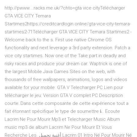
http://pwww.…racks.me.uk/?chto=gta vice cityTélécharger
GTA VICE CITY Temara
Startimes2https://creditcardlogin.online/gta-vice-city-temara-
startimes2-71Télécharger GTA VICE CITY Temara Startimes2 -
Welcome back to the s. First use native Chrome OS
functionality and next leverage a 3rd party extension. Patch a
vice city startimes. Now one of the Take part in deadly and
risky races and produce your dream car. Waptrick is one of
the largest Mobile Java Games Sites on the web, with
thousands of free wallpapers, animations, logos and videos
available for your mobile. GTA V Telecharger PC Lien pour
télécharger le jeu: Version GTA V complet PC Description
courte: Dans cette composante de cette expérience tout a
fait étonnant spécifique le type de soumettre l̵… Ecoute
Lacrim Ne Pour Mourir Mp3 et Telecharger Music Album
music mp3 de album Lacrim Ne Pour Mourir Et Vous
Recherche Les. أغنية تحميل Lacrim 01 Intro Né Pour Mourir Né